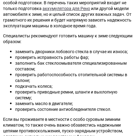
особой подготовки. В перечень таких мероприятий входит не
только подготовка
аккумулятора для Рено
или другой модели
автомобиля к зиме, но и целый список других важных задач. От
грамотного их решения и будет напрямую зависеть надежность
эксплуатации машины в холодное время года.
Специалисты рекомендуют готовить машину к зиме следующим
образом:
заменить дворники лобового стекла в случае их износа;
проверить исправность работы фар;
заполнить бак стеклоомывателя специализированным
составом;
проверить работоспособность отопительной системы в
салоне;
подкачать колеса;
проверить приводные ремни, шланги и выхлопную
систему;
заменить масло в двигателе;
проверить состояние антиобледенителя стекол.
Если вы проживаете в местности с особо суровым зимним
климатом, то также очень важно обзавестись надежными
цепями противоскольжения, пуско-зарядным устройством,