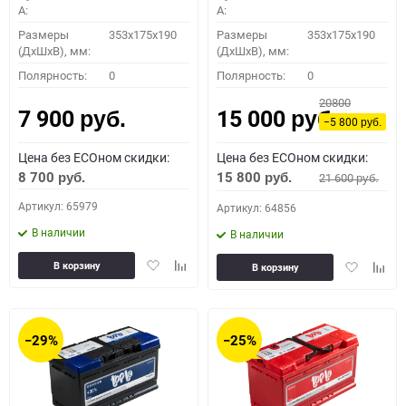
A:
A:
Размеры
353x175x190
Размеры
353x175x190
(ДхШхВ), мм:
(ДхШхВ), мм:
Полярность:
0
Полярность:
0
20800
7 900
15 000
руб.
руб.
−5 800
руб.
Цена без ECOном скидки:
Цена без ECOном скидки:
8 700
15 800
21 600
руб.
руб.
руб.
Артикул: 65979
Артикул: 64856
В наличии
В наличии
Добавить
Добавить
Добавить
Доба
В корзину
В корзину
в
к
в
к
избранное
сравнению
избранное
сравн
−29%
−25%