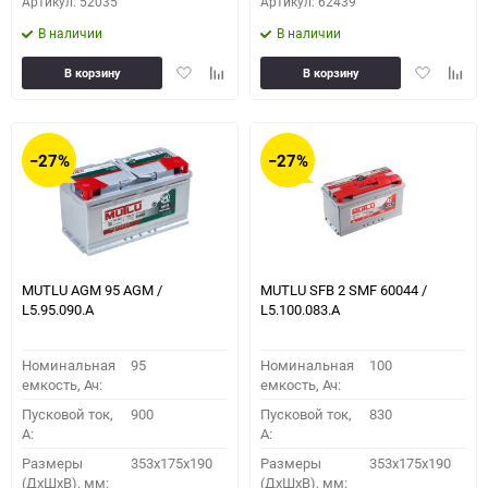
Артикул: 52035
Артикул: 62439
В наличии
В наличии
Добавить
Добавить
Добавить
Доба
В корзину
В корзину
в
к
в
к
избранное
сравнению
избранное
сравн
−27%
−27%
MUTLU AGM 95 AGM /
MUTLU SFB 2 SMF 60044 /
L5.95.090.A
L5.100.083.A
Номинальная
95
Номинальная
100
емкость, Ач:
емкость, Ач:
Пусковой ток,
900
Пусковой ток,
830
A:
A:
Размеры
353x175x190
Размеры
353x175x190
(ДхШхВ), мм:
(ДхШхВ), мм: