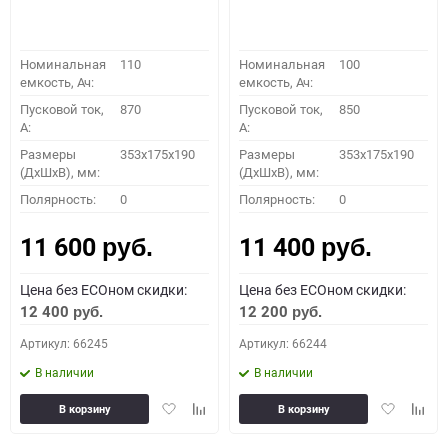
Номинальная
110
Номинальная
100
емкость, Ач:
емкость, Ач:
Пусковой ток,
870
Пусковой ток,
850
A:
A:
Размеры
353x175x190
Размеры
353x175x190
(ДхШхВ), мм:
(ДхШхВ), мм:
Полярность:
0
Полярность:
0
11 600
11 400
руб.
руб.
Цена без ECOном скидки:
Цена без ECOном скидки:
12 400
12 200
руб.
руб.
Артикул: 66245
Артикул: 66244
В наличии
В наличии
Добавить
Добавить
Добавить
Доба
В корзину
В корзину
в
к
в
к
избранное
сравнению
избранное
сравн