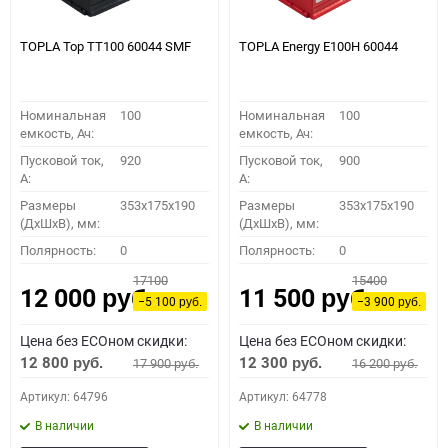
TOPLA Top TT100 60044 SMF
TOPLA Energy E100H 60044
Номинальная
100
Номинальная
100
емкость, Ач:
емкость, Ач:
Пусковой ток,
920
Пусковой ток,
900
A:
A:
Размеры
353x175x190
Размеры
353x175x190
(ДхШхВ), мм:
(ДхШхВ), мм:
Полярность:
0
Полярность:
0
17100
15400
12 000
11 500
руб.
руб.
−5 100
−3 900
руб.
руб.
Цена без ECOном скидки:
Цена без ECOном скидки:
12 800
12 300
17 900
16 200
руб.
руб.
руб.
руб.
Артикул: 64796
Артикул: 64778
В наличии
В наличии