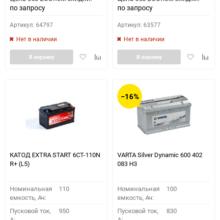
по запросу
по запросу
Артикул: 64797
Артикул: 63577
Нет в наличии
Нет в наличии
Добавить
Добавить
Добавить
Доба
В корзину
В корзину
в
к
в
к
избранное
сравнению
избранное
сравн
−16%
КАТОД EXTRA START 6СТ-110N
VARTA Silver Dynamic 600 402
R+ (L5)
083 H3
Номинальная
110
Номинальная
100
емкость, Ач:
емкость, Ач:
Пусковой ток,
950
Пусковой ток,
830
A:
A: