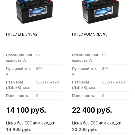
HITEC EFB LN5 92
HITEC AGM VRL5 95
Номинальная
92
Номинальная
95
емкость, Ач:
емкость, Ач:
Пусковой ток,
800
Пусковой ток,
850
A:
A:
Размеры
353x175x190
Размеры
353x175x190
(ДхШхВ), мм:
(ДхШхВ), мм:
Полярность:
0
Полярность:
0
14 100
22 400
руб.
руб.
Цена без ECOном скидки:
Цена без ECOном скидки:
14 900
23 200
руб.
руб.