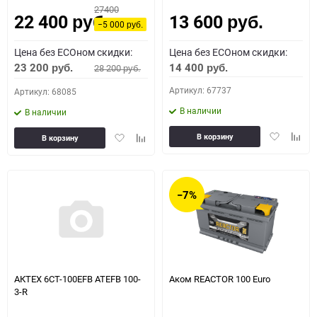
27400
22 400
13 600
Как определить полярность?
руб.
руб.
−5 000
руб.
Цена без ECOном скидки:
Цена без ECOном скидки:
0 - обратная
1 - прямая
3 - обратная
4 - прямая
23 200
14 400
28 200
руб.
руб.
руб.
Артикул: 67737
Артикул: 68085
В наличии
В наличии
Добавить
Доба
Добавить
Добавить
В корзину
В корзину
в
к
в
к
избранное
сравн
избранное
сравнению
−7%
АКТЕХ 6СТ-100EFB ATEFB 100-
Аком REACTOR 100 Euro
3-R