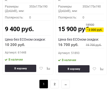
Размеры
353x175x190
Размеры
353x175x190
(ДхШхВ), мм:
(ДхШхВ), мм:
Полярность:
0
Полярность:
0
18900
9 400
15 900
руб.
руб.
−3 000
руб.
Цена без ECOном скидки:
Цена без ECOном скидки:
10 200
16 700
19 700
руб.
руб.
руб.
Артикул: 61448
Артикул: 51893
В наличии
В наличии
Добавить
Добавить
Добавить
Доба
В корзину
В корзину
в
к
в
к
избранное
сравнению
избранное
сравн
1
2
→