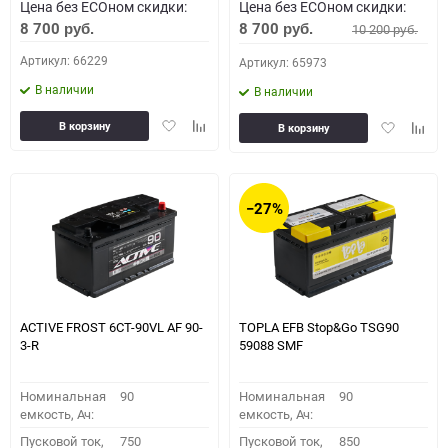
Цена без ECOном скидки:
Цена без ECOном скидки:
8 700
8 700
10 200
руб.
руб.
руб.
Артикул: 66229
Артикул: 65973
В наличии
В наличии
Добавить
Добавить
Добавить
Доба
В корзину
В корзину
в
к
в
к
избранное
сравнению
избранное
сравн
−27%
ACTIVE FROST 6СТ-90VL АF 90-
TOPLA EFB Stop&Go TSG90
3-R
59088 SMF
Номинальная
90
Номинальная
90
емкость, Ач:
емкость, Ач:
Пусковой ток,
750
Пусковой ток,
850