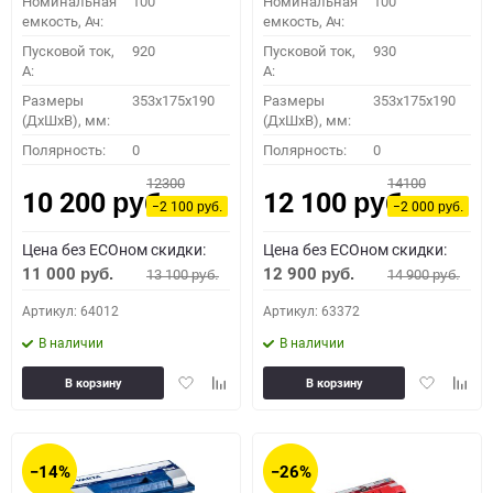
Номинальная
100
Номинальная
100
емкость, Ач:
емкость, Ач:
Пусковой ток,
920
Пусковой ток,
930
A:
A:
Размеры
353x175x190
Размеры
353x175x190
(ДхШхВ), мм:
(ДхШхВ), мм:
Полярность:
0
Полярность:
0
12300
14100
10 200
12 100
руб.
руб.
−2 100
−2 000
руб.
руб.
Цена без ECOном скидки:
Цена без ECOном скидки:
11 000
12 900
13 100
14 900
руб.
руб.
руб.
руб.
Артикул: 64012
Артикул: 63372
В наличии
В наличии
Добавить
Добавить
Добавить
Доба
В корзину
В корзину
в
к
в
к
избранное
сравнению
избранное
сравн
−14%
−26%