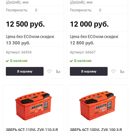
(ДхШхВ), мм:
(ДхШхВ), мм:
Полярность:
0
Полярность:
0
12 500
12 000
руб.
руб.
Цена без ECOном скидки:
Цена без ECOном скидки:
13 300
12 800
руб.
руб.
Артикул: 66954
Артикул: 66667
В наличии
В наличии
Добавить
Добавить
Добавить
Доба
В корзину
В корзину
в
к
в
к
избранное
сравнению
избранное
сравн
ЗВЕРЬ 6СТ-110VL ZVK 110-3-R
ЗВЕРЬ 6СТ-100VL ZVK 100-3-R