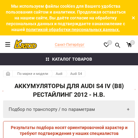
Мы используем файлы cookies для Вашего удобства
пользования сайтом и аналитики. Продолжая оставаться
на нашем сайте, Вы даёте согласие на обработку
персональных данных и подтверждаете ознакомление с
нашей
политикой обработки персональных данных.
0
0
Санкт-Петербург
КАТАЛОГ ТОВАРОВ
По марке и модели
Audi
Audi S4
АККУМУЛЯТОРЫ ДЛЯ AUDI S4 IV (B8)
РЕСТАЙЛИНГ 2012 - Н.В.
Подбор по транспорту / по параметрам
Результаты подбора носят ориентировочной характер и
ПО ПАРАМЕТРАМ
ПО ТРАНСПОРТУ
требуют подтверждения у наших специалистов