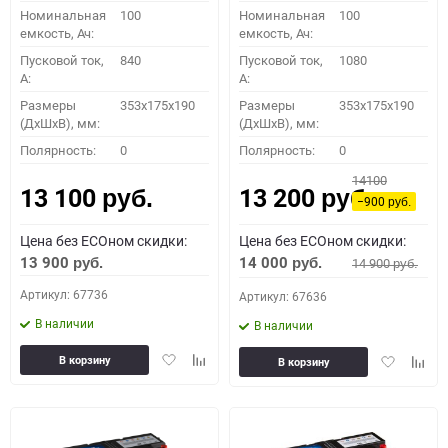
Номинальная
100
Номинальная
100
емкость, Ач:
емкость, Ач:
Пусковой ток,
840
Пусковой ток,
1080
A:
A:
Размеры
353x175x190
Размеры
353x175x190
(ДхШхВ), мм:
(ДхШхВ), мм:
Полярность:
0
Полярность:
0
14100
13 100
13 200
руб.
руб.
−900
руб.
Цена без ECOном скидки:
Цена без ECOном скидки:
13 900
14 000
14 900
руб.
руб.
руб.
Артикул: 67736
Артикул: 67636
В наличии
В наличии
Добавить
Добавить
Добавить
Доба
В корзину
В корзину
в
к
в
к
избранное
сравнению
избранное
сравн