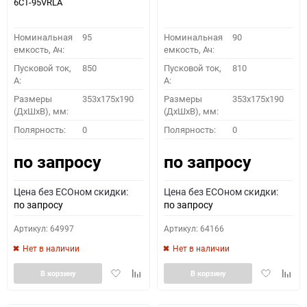
6СТ-95VRLA
Номинальная
95
Номинальная
90
емкость, Ач:
емкость, Ач:
Пусковой ток,
850
Пусковой ток,
810
A:
A:
Размеры
353x175x190
Размеры
353x175x190
(ДхШхВ), мм:
(ДхШхВ), мм:
Полярность:
0
Полярность:
0
по запросу
по запросу
Цена без ECOном скидки:
Цена без ECOном скидки:
по запросу
по запросу
Артикул: 64997
Артикул: 64166
Нет в наличии
Нет в наличии
Добавить
Добавить
Добавить
Доба
В корзину
В корзину
в
к
в
к
избранное
сравнению
избранное
сравн