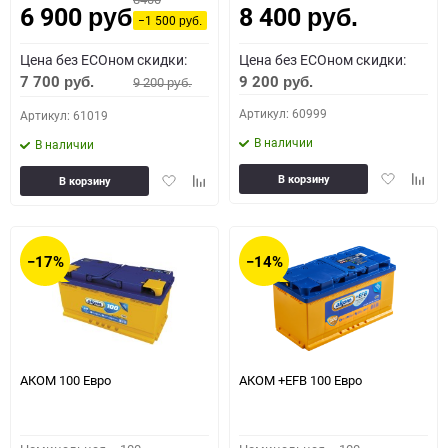
6 900
8 400
руб.
руб.
−1 500
руб.
Цена без ECOном скидки:
Цена без ECOном скидки:
7 700
9 200
9 200
руб.
руб.
руб.
Артикул: 60999
Артикул: 61019
В наличии
В наличии
Добавить
Доба
Добавить
Добавить
В корзину
В корзину
в
к
в
к
избранное
сравн
избранное
сравнению
−17%
−14%
АКОМ 100 Евро
АКОМ +EFB 100 Евро