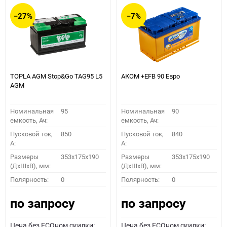
−27%
−7%
TOPLA AGM Stop&Go TAG95 L5
АКОМ +EFB 90 Евро
AGM
Номинальная
95
Номинальная
90
емкость, Ач:
емкость, Ач:
Пусковой ток,
850
Пусковой ток,
840
A:
A:
Размеры
353x175x190
Размеры
353x175x190
(ДхШхВ), мм:
(ДхШхВ), мм:
Полярность:
0
Полярность:
0
по запросу
по запросу
Цена без ECOном скидки:
Цена без ECOном скидки: