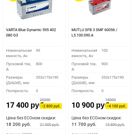
VARTA Blue Dynamic 595 402
MUTLU SFB 3 SMF 60056 /
080 G3
L5.100.090.A
Номинальная
95
Номинальная
100
емкость, Ач:
емкость, Ач:
Пусковой ток,
800
Пусковой ток,
900
A:
A:
Размеры
353x175x190
Размеры
353x175x190
(ДхШхВ), мм:
(ДхШхВ), мм:
Полярность:
0
Полярность:
0
20200
15000
17 400
10 900
руб.
руб.
−2 800
−4 100
руб.
руб.
Цена без ECOном скидки:
Цена без ECOном скидки:
18 200
11 700
21 000
15 800
руб.
руб.
руб.
руб.