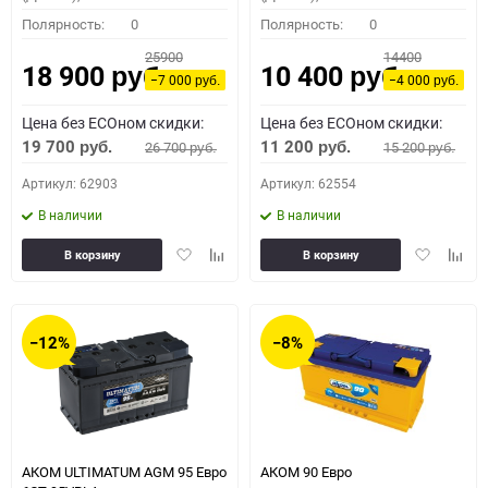
Полярность:
0
Полярность:
0
25900
14400
18 900
10 400
руб.
руб.
−7 000
−4 000
руб.
руб.
Цена без ECOном скидки:
Цена без ECOном скидки:
19 700
11 200
26 700
15 200
руб.
руб.
руб.
руб.
Артикул: 62903
Артикул: 62554
В наличии
В наличии
Добавить
Добавить
Добавить
Доба
В корзину
В корзину
в
к
в
к
избранное
сравнению
избранное
сравн
−12%
−8%
АКОМ ULTIMATUM AGM 95 Евро
АКОМ 90 Евро