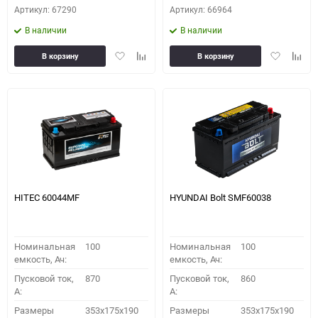
Артикул: 67290
Артикул: 66964
В наличии
В наличии
Добавить
Добавить
Добавить
Доба
В корзину
В корзину
в
к
в
к
избранное
сравнению
избранное
сравн
HITEC 60044MF
HYUNDAI Bolt SMF60038
Номинальная
100
Номинальная
100
емкость, Ач:
емкость, Ач:
Пусковой ток,
870
Пусковой ток,
860
A:
A:
Размеры
353x175x190
Размеры
353x175x190