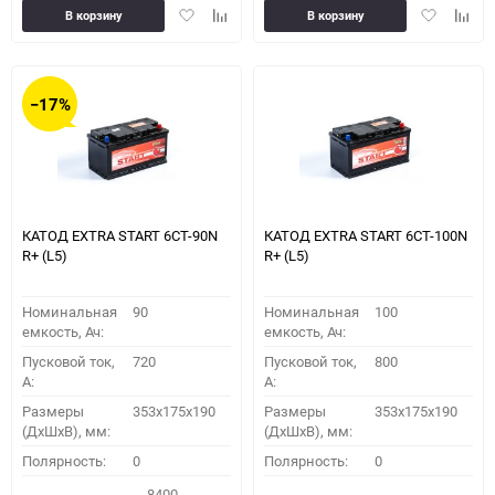
Добавить
Добавить
Добавить
Доба
В корзину
В корзину
в
к
в
к
избранное
сравнению
избранное
сравн
−17%
КАТОД EXTRA START 6СТ-90N
КАТОД EXTRA START 6СТ-100N
R+ (L5)
R+ (L5)
Номинальная
90
Номинальная
100
емкость, Ач:
емкость, Ач:
Пусковой ток,
720
Пусковой ток,
800
A:
A:
Размеры
353x175x190
Размеры
353x175x190
(ДхШхВ), мм:
(ДхШхВ), мм:
Полярность:
0
Полярность:
0
8400