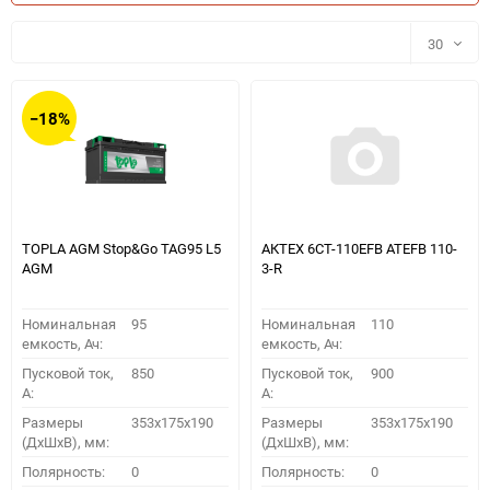
30
30
−18%
60
90
150
TOPLA AGM Stop&Go TAG95 L5
АКТЕХ 6СТ-110EFB ATEFB 110-
AGM
3-R
Номинальная
95
Номинальная
110
емкость, Ач:
емкость, Ач:
Пусковой ток,
850
Пусковой ток,
900
A:
A:
Размеры
353x175x190
Размеры
353x175x190
(ДхШхВ), мм:
(ДхШхВ), мм:
ПОДОБРАТЬ
Полярность:
0
Полярность:
0