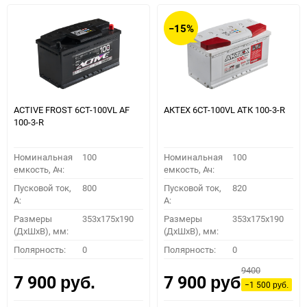
−15%
ACTIVE FROST 6СТ-100VL АF
АКТЕХ 6СТ-100VL АТК 100-3-R
100-3-R
Номинальная
100
Номинальная
100
емкость, Ач:
емкость, Ач:
Пусковой ток,
800
Пусковой ток,
820
A:
A:
Размеры
353x175x190
Размеры
353x175x190
(ДхШхВ), мм:
(ДхШхВ), мм:
Полярность:
0
Полярность:
0
9400
7 900
7 900
руб.
руб.
−1 500
руб.