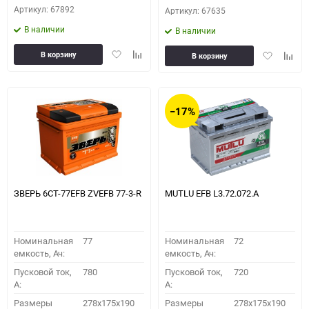
Артикул: 67892
Артикул: 67635
В наличии
В наличии
Добавить
Добавить
Добавить
Доба
В корзину
В корзину
в
к
в
к
избранное
сравнению
избранное
сравн
−17%
ЗВЕРЬ 6CT-77EFB ZVEFB 77-3-R
MUTLU EFB L3.72.072.A
Номинальная
77
Номинальная
72
емкость, Ач:
емкость, Ач:
Пусковой ток,
780
Пусковой ток,
720
A:
A:
Размеры
278x175x190
Размеры
278x175x190