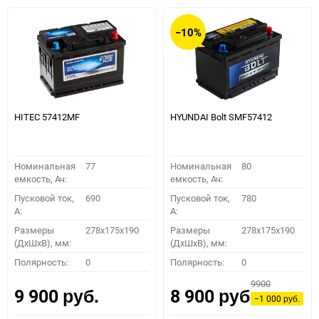
избранное
сравнению
избранное
сравн
−10%
HITEC 57412MF
HYUNDAI Bolt SMF57412
Номинальная
77
Номинальная
80
емкость, Ач:
емкость, Ач:
Пусковой ток,
690
Пусковой ток,
780
A:
A:
Размеры
278x175x190
Размеры
278x175x190
(ДхШхВ), мм:
(ДхШхВ), мм:
Полярность:
0
Полярность:
0
9900
9 900
8 900
руб.
руб.
−1 000
руб.