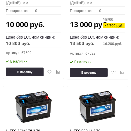
(ДхШхВ), мм:
(ДхШхВ), мм:
Полярность:
0
Полярность:
0
15700
10 000
13 000
руб.
руб.
−2 700
руб.
Цена без ECOном скидки:
Цена без ECOном скидки:
10 800
13 500
16 200
руб.
руб.
руб.
Артикул: 67509
Артикул: 67523
В наличии
В наличии
Добавить
Добавить
Добавить
Доба
В корзину
В корзину
в
к
в
к
избранное
сравнению
избранное
сравн
HITEC AGM VRL3 70
HITEC EFB LN3 70