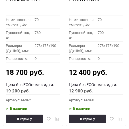
Номинальная
70
Номинальная
70
емкость, Ач:
емкость, Ач:
Пусковой ток,
760
Пусковой ток,
700
A:
A:
Размеры
278x175x190
Размеры
278x175x190
(ДхШхВ), мм:
(ДхШхВ), мм:
Полярность:
0
Полярность:
0
18 700
12 400
руб.
руб.
Цена без ECOном скидки:
Цена без ECOном скидки:
19 200
12 900
руб.
руб.
Артикул: 66962
Артикул: 66960
В наличии
В наличии
Добавить
Добавить
Добавить
Доба
В корзину
В корзину
в
к
в
к