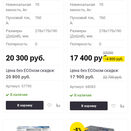
Номинальная
70
Номинальная
70
емкость, Ач:
емкость, Ач:
Пусковой ток,
760
Пусковой ток,
760
A:
A:
Размеры
278x175x190
Размеры
278x175x190
(ДхШхВ), мм:
(ДхШхВ), мм:
Полярность:
0
Полярность:
0
22200
20 300
17 400
руб.
руб.
−4 800
руб.
Цена без ECOном скидки:
Цена без ECOном скидки:
20 800
17 900
22 700
руб.
руб.
руб.
Артикул: 57790
Артикул: 68083
В наличии
В наличии
Добавить
Добавить
Добавить
Доба
В корзину
В корзину
в
к
в
к
избранное
сравнению
избранное
сравн
−8%