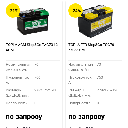
−21%
−24%
TOPLA AGM Stop&Go TAG70 L3
TOPLA EFB Stop&Go TSG70
AGM
57088 SMF
Номинальная
70
Номинальная
70
емкость, Ач:
емкость, Ач:
Пусковой ток,
760
Пусковой ток,
760
A:
A:
Размеры
278x175x190
Размеры
278x175x190
(ДхШхВ), мм:
(ДхШхВ), мм:
Полярность:
0
Полярность:
0
по запросу
по запросу