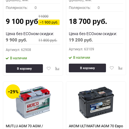
Полярность:
0
Полярность:
0
11000
9 100
18 700
руб.
руб.
−1 900
руб.
Цена без ECOном скидки:
Цена без ECOном скидки:
9 900
19 200
11 800
руб.
руб.
руб.
Артикул: 63109
Артикул: 62908
В наличии
В наличии
Добавить
Доба
Добавить
Добавить
В корзину
В корзину
в
к
в
к
избранное
сравн
избранное
сравнению
−29%
MUTLU AGM 70 AGM /
АКОМ ULTIMATUM AGM 70 Евро