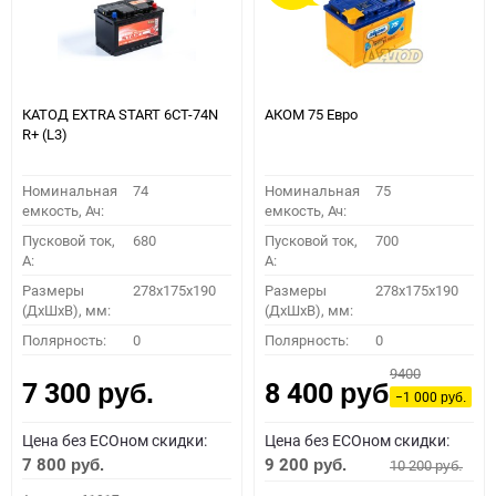
КАТОД EXTRA START 6СТ-74N
АКОМ 75 Евро
R+ (L3)
Номинальная
74
Номинальная
75
емкость, Ач:
емкость, Ач:
Пусковой ток,
680
Пусковой ток,
700
A:
A:
Размеры
278x175x190
Размеры
278x175x190
(ДхШхВ), мм:
(ДхШхВ), мм:
Полярность:
0
Полярность:
0
9400
7 300
8 400
руб.
руб.
−1 000
руб.
Цена без ECOном скидки:
Цена без ECOном скидки:
7 800
9 200
10 200
руб.
руб.
руб.