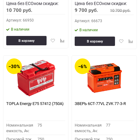
Цена без ECOном скидки:
Цена без ECOном скидки:
10 700
9 700
10 700
руб.
руб.
руб.
Артикул: 66950
Артикул: 66673
В наличии
В наличии
Добавить
Добавить
Добавить
Доба
В корзину
В корзину
в
к
в
к
избранное
сравнению
избранное
сравн
−30%
−6%
TOPLA Energy E75 57412 (750A)
ЗВЕРЬ 6СТ-77VL ZVK 77-3-R
Номинальная
75
Номинальная
77
емкость, Ач:
емкость, Ач:
Пусковой ток,
750
Пусковой ток,
750