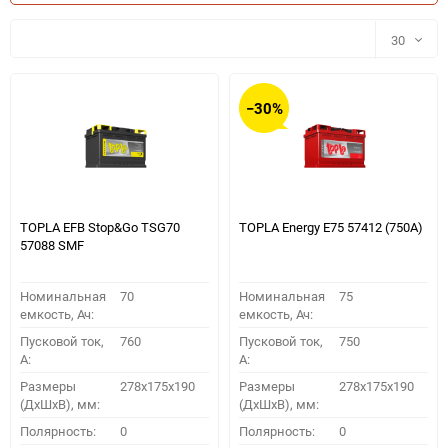
30
30
−30%
60
90
150
TOPLA EFB Stop&Go TSG70
TOPLA Energy E75 57412 (750A)
57088 SMF
Номинальная
70
Номинальная
75
емкость, Ач:
емкость, Ач:
Пусковой ток,
760
Пусковой ток,
750
A:
A:
Размеры
278x175x190
Размеры
278x175x190
(ДхШхВ), мм:
(ДхШхВ), мм:
ПОДОБРАТЬ
Полярность:
0
Полярность:
0