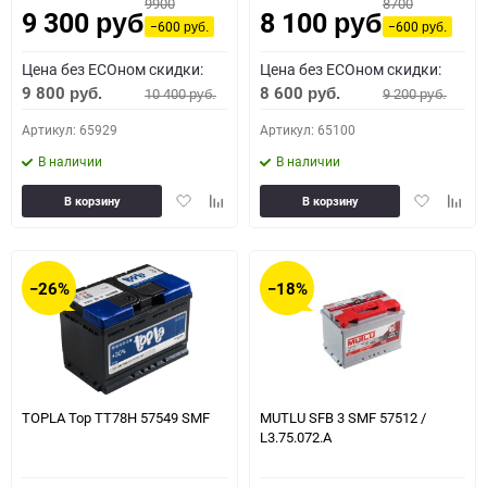
9900
8700
9 300
8 100
руб.
руб.
−600
−600
руб.
руб.
Цена без ECOном скидки:
Цена без ECOном скидки:
9 800
8 600
10 400
9 200
руб.
руб.
руб.
руб.
Артикул: 65929
Артикул: 65100
В наличии
В наличии
Добавить
Добавить
Добавить
Доба
В корзину
В корзину
в
к
в
к
избранное
сравнению
избранное
сравн
−26%
−18%
TOPLA Top TT78H 57549 SMF
MUTLU SFB 3 SMF 57512 /
L3.75.072.A