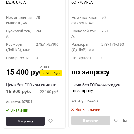
L3.70.076.A
6СТ-70VRLA
Номинальная
70
Номинальная
70
емкость, Ач:
емкость, Ач:
Пусковой ток,
760
Пусковой ток,
760
A:
A:
Размеры
278x175x190
Размеры
278x175x190
(ДхШхВ), мм:
(ДхШхВ), мм:
Полярность:
0
Полярность:
0
21600
по запросу
15 400
руб.
−6 200
руб.
Цена без ECOном скидки:
Цена без ECOном скидки:
по запросу
15 900
22 100
руб.
руб.
Артикул: 64463
Артикул: 62904
Нет в наличии
В наличии
Добавить
Доба
Добавить
Добавить
В корзину
В корзину
в
к
в
к
избранное
сравн
избранное
сравнению