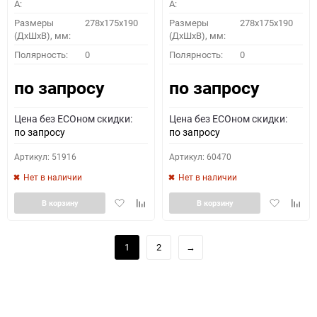
A:
A:
Размеры
278x175x190
Размеры
278x175x190
(ДхШхВ), мм:
(ДхШхВ), мм:
Полярность:
0
Полярность:
0
по запросу
по запросу
Цена без ECOном скидки:
Цена без ECOном скидки:
по запросу
по запросу
Артикул: 51916
Артикул: 60470
Нет в наличии
Нет в наличии
Добавить
Добавить
Добавить
Доба
В корзину
В корзину
в
к
в
к
избранное
сравнению
избранное
сравн
1
2
→