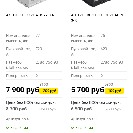
АКТЕХ 6СТ-77VL АТК 77-3-R
ACTIVE FROST 6СТ-75VL АF 75-
3-R
Номинальная
77
Номинальная
75
емкость, Ач:
емкость, Ач:
Пусковой ток,
720
Пусковой ток,
620
A:
A:
Размеры
278x175x190
Размеры
278x175x190
(ДхШхВ), мм:
(ДхШхВ), мм:
Полярность:
0
Полярность:
0
8100
5800
7 900
5 700
руб.
руб.
−200
−100
руб.
руб.
Цена без ECOном скидки:
Цена без ECOном скидки:
8 700
6 500
8 900
6 600
руб.
руб.
руб.
руб.
Артикул: 65971
Артикул: 65977
В наличии
В наличии