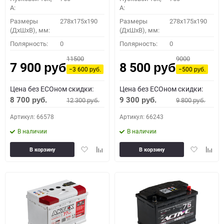
A:
A:
Размеры
278x175x190
Размеры
278x175x190
(ДхШхВ), мм:
(ДхШхВ), мм:
Полярность:
0
Полярность:
0
11500
9000
7 900
8 500
руб.
руб.
−3 600
−500
руб.
руб.
Цена без ECOном скидки:
Цена без ECOном скидки:
8 700
9 300
12 300
9 800
руб.
руб.
руб.
руб.
Артикул: 66578
Артикул: 66243
В наличии
В наличии
Добавить
Добавить
Добавить
Доба
В корзину
В корзину
в
к
в
к
избранное
сравнению
избранное
сравн