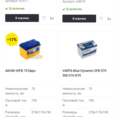
Артикул: 61017
Артикул: 64010
В наличии
В наличии
Добавить
Добавить
Добавить
Доба
В корзину
В корзину
в
к
в
к
избранное
сравнению
избранное
сравн
−17%
АКОМ +EFB 75 Евро
VARTA Blue Dynamic EFB 570
500 076 N70
Номинальная
75
Номинальная
70
емкость, Ач:
емкость, Ач:
Пусковой ток,
750
Пусковой ток,
760
A:
A:
Размеры
278x175x190
Размеры
278x175x190
(ДхШхВ), мм:
(ДхШхВ), мм: