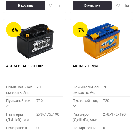
Добавить
Добавить
Добавить
Доба
В корзину
В корзину
в
к
в
к
избранное
сравнению
избранное
сравн
−6%
−7%
АКОМ BLACK 70 Euro
АКОМ 70 Евро
Номинальная
70
Номинальная
70
емкость, Ач:
емкость, Ач:
Пусковой ток,
720
Пусковой ток,
720
A:
A:
Размеры
278x175x190
Размеры
278x175x190
(ДхШхВ), мм:
(ДхШхВ), мм:
Полярность:
0
Полярность:
0