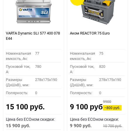
VARTA Dynamic SLI 577 400 078
Аком REACTOR 75 Euro
E44
Номинальная
77
Номинальная
75
емкость, Ач:
емкость, Ач:
Пусковой ток,
780
Пусковой ток,
820
A:
A:
Размеры
278x175x190
Размеры
278x175x190
(ДхШхВ), мм:
(ДхШхВ), мм:
Полярность:
0
Полярность:
0
9900
15 100
9 100
руб.
руб.
−800
руб.
Цена без ECOном скидки:
Цена без ECOном скидки:
15 900
9 900
10 700
руб.
руб.
руб.