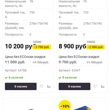
Номинальная
78
Номинальная
75
емкость, Ач:
емкость, Ач:
Пусковой ток,
750
Пусковой ток,
720
A:
A:
Размеры
278x175x190
Размеры
278x175x190
(ДхШхВ), мм:
(ДхШхВ), мм:
Полярность:
0
Полярность:
0
13900
10900
10 200
8 900
руб.
руб.
−3 700
−2 000
руб.
руб.
Цена без ECOном скидки:
Цена без ECOном скидки:
11 000
9 700
14 700
11 700
руб.
руб.
руб.
руб.
Артикул: 64788
Артикул: 62447
В наличии
В наличии
Добавить
Добавить
Добавить
Доба
В корзину
В корзину
в
к
в
к
избранное
сравнению
избранное
сравн
−10%