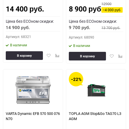
12900
14 400
8 900
Как определить полярность?
руб.
руб.
−4 000
руб.
Цена без ECOном скидки:
Цена без ECOном скидки:
0 - обратная
1 - прямая
3 - обратная
4 - прямая
14 900
9 700
13 700
руб.
руб.
руб.
Артикул: 68321
Артикул: 68090
В наличии
В наличии
Добавить
Добавить
Добавить
Доба
В корзину
В корзину
в
к
в
к
избранное
сравнению
избранное
сравн
−22%
VARTA Dynamic EFB 570 500 076
TOPLA AGM Stop&Go TAG70 L3
N70
AGM