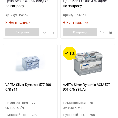
Цена без ECOном скидки:
Цена без ECOном скидки:
по запросу
по запросу
Артикул: 64852
Артикул: 64851
Нет в наличии
Нет в наличии
Добавить
Добавить
Добавить
Доба
В корзину
В корзину
в
к
в
к
избранное
сравнению
избранное
сравн
−11%
VARTA Silver Dynamic 577 400
VARTA Silver Dynamic AGM 570
078 E44
901 076 E39/A7
Номинальная
77
Номинальная
70
емкость, Ач:
емкость, Ач:
Пусковой ток,
780
Пусковой ток,
760