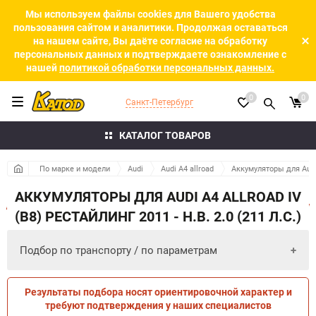
Мы используем файлы cookies для Вашего удобства
пользования сайтом и аналитики. Продолжая оставаться
на нашем сайте, Вы даёте согласие на обработку
персональных данных и подтверждаете ознакомление с
нашей
политикой обработки персональных данных.
0
0
Санкт-Петербург
КАТАЛОГ ТОВАРОВ
По марке и модели
Audi
Audi A4 allroad
Аккумуляторы для Audi A
АККУМУЛЯТОРЫ ДЛЯ AUDI A4 ALLROAD IV
(B8) РЕСТАЙЛИНГ 2011 - Н.В. 2.0 (211 Л.С.)
Подбор по транспорту / по параметрам
Результаты подбора носят ориентировочной характер и
ПО ПАРАМЕТРАМ
ПО ТРАНСПОРТУ
требуют подтверждения у наших специалистов