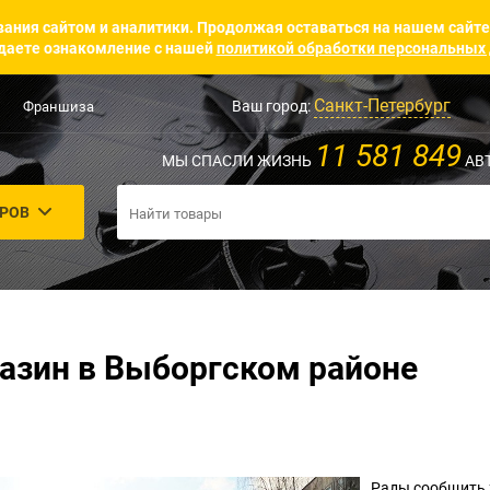
ания сайтом и аналитики. Продолжая оставаться на нашем сайте
аете ознакомление с нашей
политикой обработки персональных
Санкт-Петербург
Ваш город:
Франшиза
11 581 849
МЫ СПАСЛИ ЖИЗНЬ
АВ
АРОВ
азин в Выборгском районе
Рады сообщить 