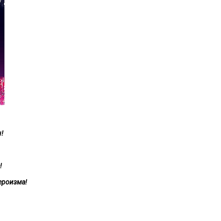
!
!
ероизма!