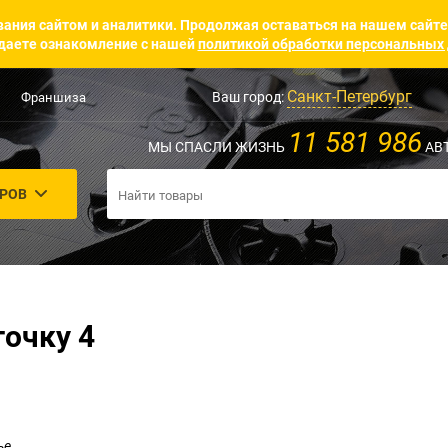
ания сайтом и аналитики. Продолжая оставаться на нашем сайте
аете ознакомление с нашей
политикой обработки персональных
Санкт-Петербург
Ваш город:
Франшиза
11 581 986
МЫ СПАСЛИ ЖИЗНЬ
АВ
АРОВ
точку 4
ье